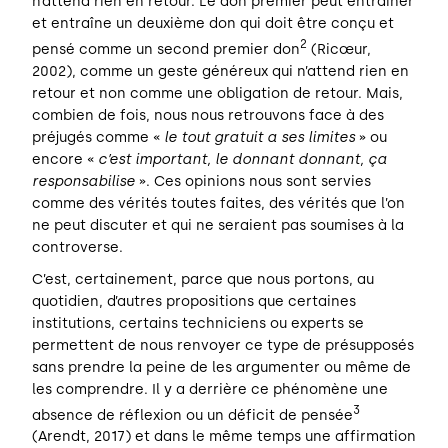
n’attend rien en retour. Le don premier peut entraîner
et entraîne un deuxième don qui doit être conçu et
2
pensé comme un second premier don
(Ricœur,
2002), comme un geste généreux qui n’attend rien en
retour et non comme une obligation de retour. Mais,
combien de fois, nous nous retrouvons face à des
préjugés comme «
le tout gratuit a ses limites
» ou
encore «
c’est important, le donnant donnant, ça
responsabilise
». Ces opinions nous sont servies
comme des vérités toutes faites, des vérités que l’on
ne peut discuter et qui ne seraient pas soumises à la
controverse.
C’est, certainement, parce que nous portons, au
quotidien, d’autres propo­sitions que certaines
institutions, certains techniciens ou experts se
permettent de nous renvoyer ce type de présupposés
sans prendre la peine de les argumenter ou même de
les comprendre. Il y a derrière ce phénomène une
3
absence de réflexion ou un déficit de pensée
(Arendt, 2017) et dans le même temps une affirmation